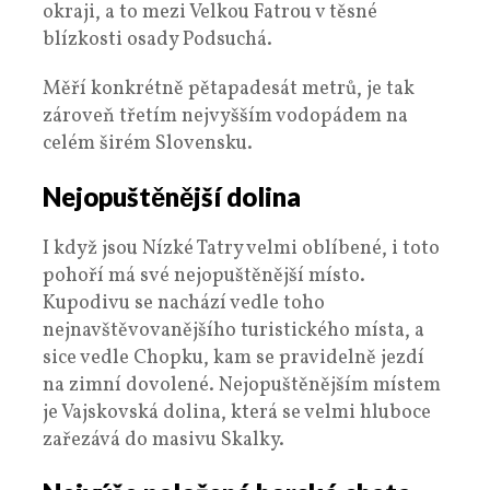
okraji, a to mezi Velkou Fatrou v těsné
blízkosti osady Podsuchá.
Měří konkrétně pětapadesát metrů, je tak
zároveň třetím nejvyšším vodopádem na
celém širém Slovensku.
Nejopuštěnější dolina
I když jsou Nízké Tatry velmi oblíbené, i toto
pohoří má své nejopuštěnější místo.
Kupodivu se nachází vedle toho
nejnavštěvovanějšího turistického místa, a
sice vedle Chopku, kam se pravidelně jezdí
na zimní dovolené. Nejopuštěnějším místem
je Vajskovská dolina, která se velmi hluboce
zařezává do masivu Skalky.