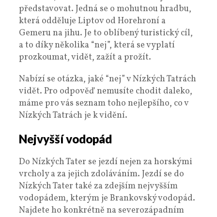
představovat. Jedná se o mohutnou hradbu,
která odděluje Liptov od Horehroní a
Gemeru na jihu. Je to oblíbený turistický cíl,
a to díky několika “nej”, která se vyplatí
prozkoumat, vidět, zažít a prožít.
Nabízí se otázka, jaké “nej” v Nízkých Tatrách
vidět. Pro odpověď nemusíte chodit daleko,
máme pro vás seznam toho nejlepšího, co v
Nízkých Tatrách je k vidění.
Nejvyšší vodopád
Do Nízkých Tater se jezdí nejen za horskými
vrcholy a za jejich zdoláváním. Jezdí se do
Nízkých Tater také za zdejším nejvyšším
vodopádem, kterým je Brankovský vodopád.
Najdete ho konkrétně na severozápadním