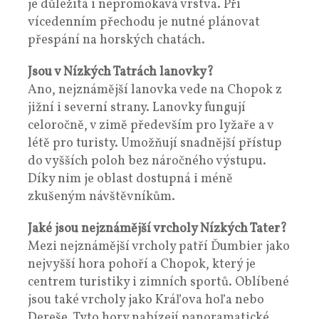
je důležitá i nepromokavá vrstva. Při
vícedenním přechodu je nutné plánovat
přespání na horských chatách.
Jsou v Nízkých Tatrách lanovky?
Ano, nejznámější lanovka vede na Chopok z
jižní i severní strany. Lanovky fungují
celoročně, v zimě především pro lyžaře a v
létě pro turisty. Umožňují snadnější přístup
do vyšších poloh bez náročného výstupu.
Díky nim je oblast dostupná i méně
zkušeným návštěvníkům.
Jaké jsou nejznámější vrcholy Nízkých Tater?
Mezi nejznámější vrcholy patří Ďumbier jako
nejvyšší hora pohoří a Chopok, který je
centrem turistiky i zimních sportů. Oblíbené
jsou také vrcholy jako Kráľova hoľa nebo
Dereše. Tyto hory nabízejí panoramatické