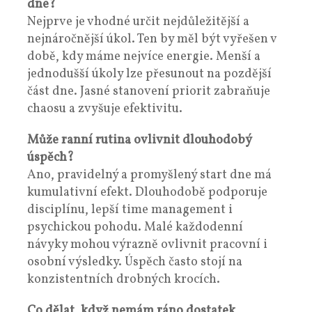
dne?
Nejprve je vhodné určit nejdůležitější a
nejnáročnější úkol. Ten by měl být vyřešen v
době, kdy máme nejvíce energie. Menší a
jednodušší úkoly lze přesunout na pozdější
část dne. Jasné stanovení priorit zabraňuje
chaosu a zvyšuje efektivitu.
Může ranní rutina ovlivnit dlouhodobý
úspěch?
Ano, pravidelný a promyšlený start dne má
kumulativní efekt. Dlouhodobě podporuje
disciplínu, lepší time management i
psychickou pohodu. Malé každodenní
návyky mohou výrazně ovlivnit pracovní i
osobní výsledky. Úspěch často stojí na
konzistentních drobných krocích.
Co dělat, když nemám ráno dostatek