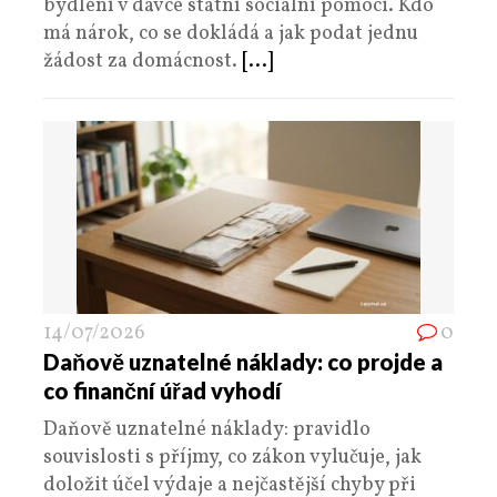
bydlení v dávce státní sociální pomoci. Kdo
má nárok, co se dokládá a jak podat jednu
žádost za domácnost.
[...]
14/07/2026
0
Daňově uznatelné náklady: co projde a
co finanční úřad vyhodí
Daňově uznatelné náklady: pravidlo
souvislosti s příjmy, co zákon vylučuje, jak
doložit účel výdaje a nejčastější chyby při