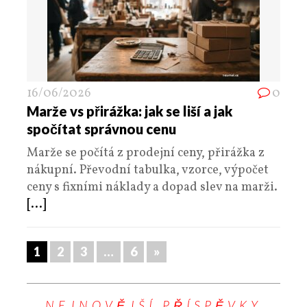
16/06/2026
0
Marže vs přirážka: jak se liší a jak
spočítat správnou cenu
Marže se počítá z prodejní ceny, přirážka z
nákupní. Převodní tabulka, vzorce, výpočet
ceny s fixními náklady a dopad slev na marži.
[...]
1
2
3
…
6
»
NEJNOVĚJŠÍ PŘÍSPĚVKY