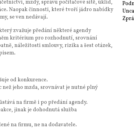
 účetnictví, mzdy, správu počítačové sítě, úklid,
Podn
ce. Naopak činnosti, které tvoří jádro nabídky
Unca
rmy, se ven nedávají.
Zprá
, který zvažuje předání některé agendy
 něm kritérium pro rozhodnutí, srovnání
patně, náležitosti smlouvy, rizika a šest otázek,
dpisem.
išuje od konkurence.
c než jeho mzda, srovnávat je nutné plný
stává na firmě i po předání agendy.
akce, jinak je dohodnutá služba
dené na firmu, ne na dodavatele.