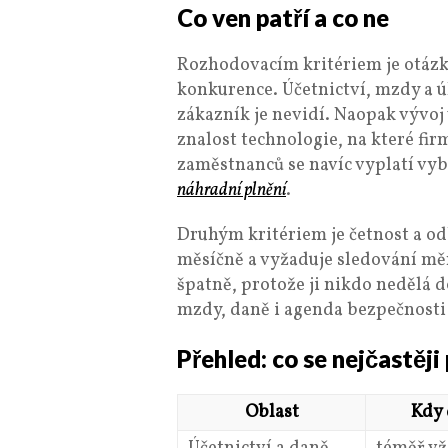
Co ven patří a co ne
Rozhodovacím kritériem je otázka,
konkurence. Účetnictví, mzdy a úk
zákazník je nevidí. Naopak vývoj
znalost technologie, na které fir
zaměstnanců se navíc vyplatí vyb
náhradní plnění
.
Druhým kritériem je četnost a od
měsíčně a vyžaduje sledování měn
špatně, protože ji nikdo nedělá d
mzdy, daně i agenda bezpečnosti
Přehled: co se nejčastěji
Oblast
Kdy 