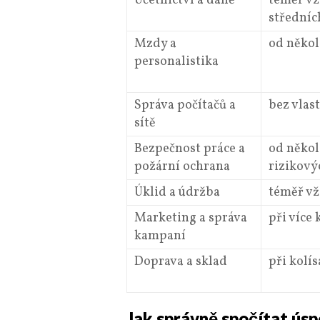
Účetnictví a daně
téměř vž
středníc
Mzdy a
od někol
personalistika
Správa počítačů a
bez vlas
sítě
Bezpečnost práce a
od někol
požární ochrana
rizikový
Úklid a údržba
téměř v
Marketing a správa
při více
kampaní
Doprava a sklad
při kolí
Jak správně spočítat ús