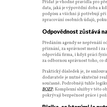
Přidat je vhodné pravidla pro př
data, jaká je výpovědní doba a kd
podpisu a všichni ji potřebují př
zpracování osobních údajů, poku
Odpovědnost zůstává na
Předáním agendy se nepřenáší o
přiznání, za správnost mezd i za
odpovídá firma, i když práci fyz
za odbornou správnost toho, co d
Praktický důsledek je, že smlouv
dodavatele je nutné skutečně rea
současně. Podrobněji tuhle logiku
BOZP
. Komplexní služby v této o
pokrývají bezpečnost práce i po
Rizika, se kterými je nut