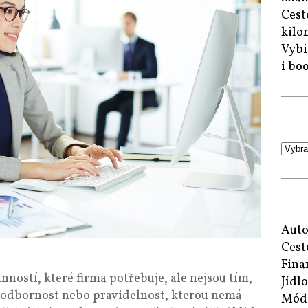
Cest
kilo
Vybi
i bo
Auto
Cest
Fina
inností, které firma potřebuje, ale nejsou tím,
Jídlo
í odbornost nebo pravidelnost, kterou nemá
Mód