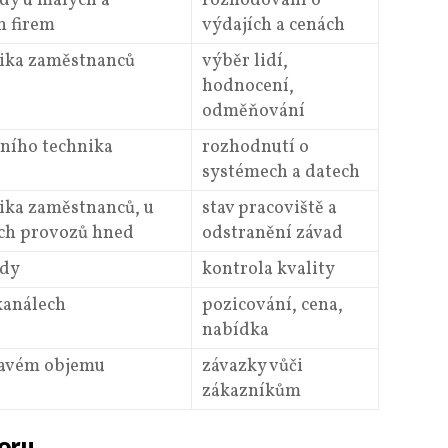
dy u malých a
rozhodování o
h firem
výdajích a cenách
ika zaměstnanců
výběr lidí,
hodnocení,
odměňování
tního technika
rozhodnutí o
systémech a datech
ika zaměstnanců, u
stav pracoviště a
ch provozů hned
odstranění závad
ždy
kontrola kvality
 kanálech
pozicování, cena,
nabídka
savém objemu
závazky vůči
zákazníkům
poru