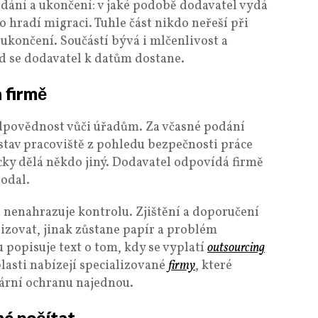
edání a ukončení: v jaké podobě dodavatel vydá
o hradí migraci. Tuhle část nikdo neřeší při
i ukončení. Součástí bývá i mlčenlivost a
d se dodavatel k datům dostane.
 firmě
dpovědnost vůči úřadům. Za včasné podání
 stav pracoviště z pohledu bezpečnosti práce
icky dělá někdo jiný. Dodavatel odpovídá firmě
odal.
a nenahrazuje kontrolu. Zjištění a doporučení
lizovat, jinak zůstane papír a problém
 popisuje text o tom, kdy se vyplatí
outsourcing
blasti nabízejí specializované
firmy
, které
žární ochranu najednou.
né počítat