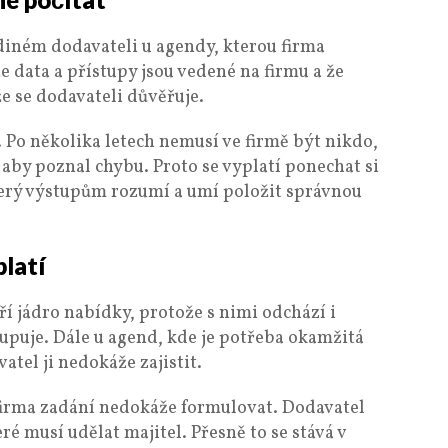
ediném dodavateli u agendy, kterou firma
že data a přístupy jsou vedené na firmu a že
že se dodavateli důvěřuje.
. Po několika letech nemusí ve firmě být nikdo,
aby poznal chybu. Proto se vyplatí ponechat si
terý výstupům rozumí a umí položit správnou
latí
oří jádro nabídky, protože s nimi odchází i
upuje. Dále u agend, kde je potřeba okamžitá
tel ji nedokáže zajistit.
 firma zadání nedokáže formulovat. Dodavatel
é musí udělat majitel. Přesně to se stává v