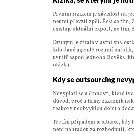
Prvním rizikem je závislost na j
neumí převzít zpět. Řeší se tím, 
existuje aktuální export, ne tím, 
Druhým je ztráta vlastní znalosti
kdo dané agendě rozumí natolik, 
uvnitř aspoň jednoho člověka, k
otázku.
Kdy se outsourcing nevyp
Nevyplatí se u činností, které tv
důvod, proč u firmy zákazník nak
reakce v neobvyklou dobu a dodava
Třetím případem je situace, kdy
není náhradou za rozhodnutí, kter