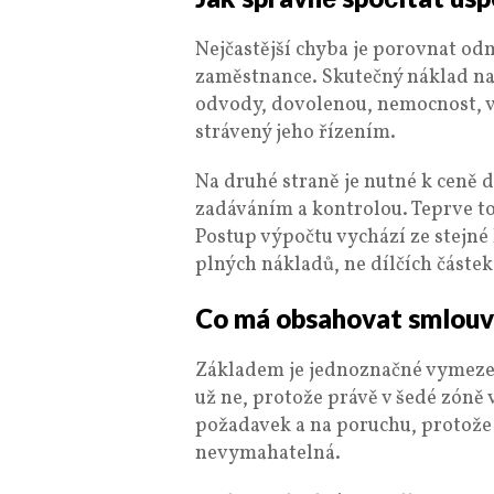
Nejčastější chyba je porovnat o
zaměstnance. Skutečný náklad n
odvody, dovolenou, nemocnost, vy
strávený jeho řízením.
Na druhé straně je nutné k ceně d
zadáváním a kontrolou. Teprve t
Postup výpočtu vychází ze stejné
plných nákladů, ne dílčích částek
Co má obsahovat smlou
Základem je jednoznačné vymezení
už ne, protože právě v šedé zóně 
požadavek a na poruchu, protože
nevymahatelná.