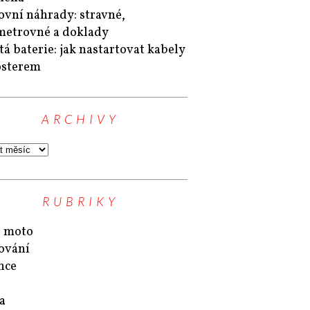
ovní náhrady: stravné,
metrovné a doklady
tá baterie: jak nastartovat kabely
osterem
ARCHIVY
RUBRIKY
 moto
ování
nce
a