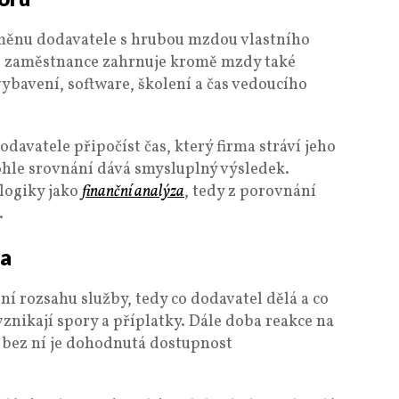
dměnu dodavatele s hrubou mzdou vlastního
a zaměstnance zahrnuje kromě mzdy také
bavení, software, školení a čas vedoucího
odavatele připočíst čas, který firma stráví jeho
ohle srovnání dává smysluplný výsledek.
 logiky jako
finanční analýza
, tedy z porovnání
.
va
 rozsahu služby, tedy co dodavatel dělá a co
vznikají spory a příplatky. Dále doba reakce na
 bez ní je dohodnutá dostupnost