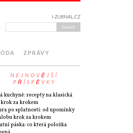
I-ZURNAL.CZ
ÓDA
ZPRÁVY
NEJNOVĚJŠÍ
PŘÍSPĚVKY
á kuchyně: recepty na klasická
a krok za krokem
ura po splatnosti: od upomínky
alobu krok za krokem
atní páska: co která položka
mená