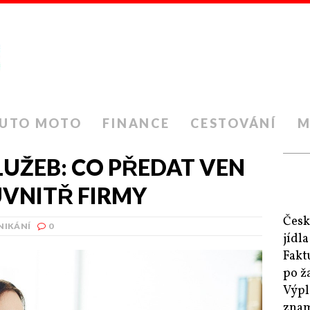
UTO MOTO
FINANCE
CESTOVÁNÍ
M
UŽEB: CO PŘEDAT VEN
UVNITŘ FIRMY
Česk
NIKÁNÍ
0
jídl
Fakt
po ž
Výpl
zna