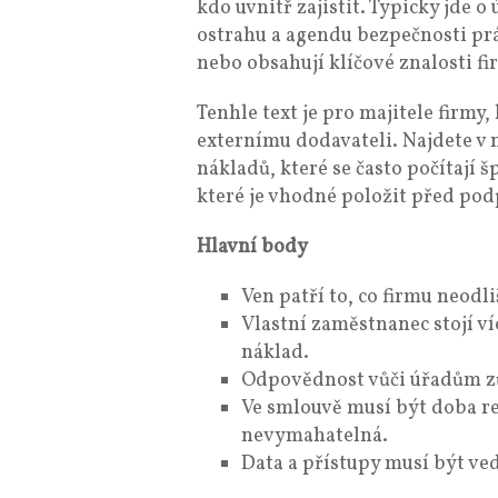
kdo uvnitř zajistit. Typicky jde o
ostrahu a agendu bezpečnosti prá
nebo obsahují klíčové znalosti fi
Tenhle text je pro majitele firmy
externímu dodavateli. Najdete v
nákladů, které se často počítají š
které je vhodné položit před po
Hlavní body
Ven patří to, co firmu neodl
Vlastní zaměstnanec stojí ví
náklad.
Odpovědnost vůči úřadům zů
Ve smlouvě musí být doba re
nevymahatelná.
Data a přístupy musí být ve