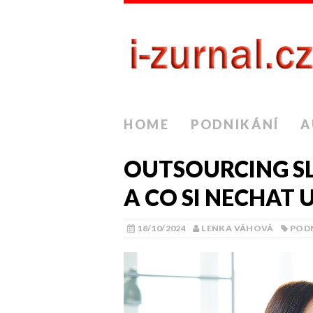
HOME
PODNIKÁNÍ
A
OUTSOURCING SL
A CO SI NECHAT 
18/10/2024
LENKA VÁHOVÁ
POD