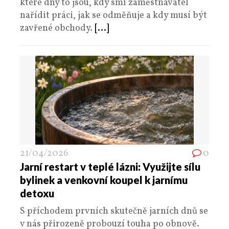
které dny to jsou, kdy smí zaměstnavatel
nařídit práci, jak se odměňuje a kdy musí být
zavřené obchody.
[...]
21/04/2026
0
Jarní restart v teplé lázni: Využijte sílu
bylinek a venkovní koupel k jarnímu
detoxu
S příchodem prvních skutečně jarních dnů se
v nás přirozeně probouzí touha po obnově.