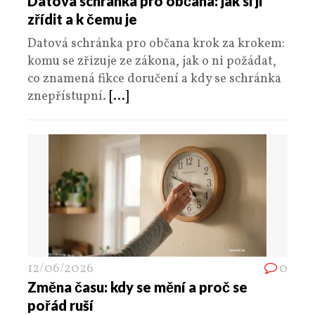
Datová schránka pro občana: jak si ji
zřídit a k čemu je
Datová schránka pro občana krok za krokem:
komu se zřizuje ze zákona, jak o ni požádat,
co znamená fikce doručení a kdy se schránka
znepřístupní.
[...]
12/06/2026
0
Změna času: kdy se mění a proč se
pořád ruší