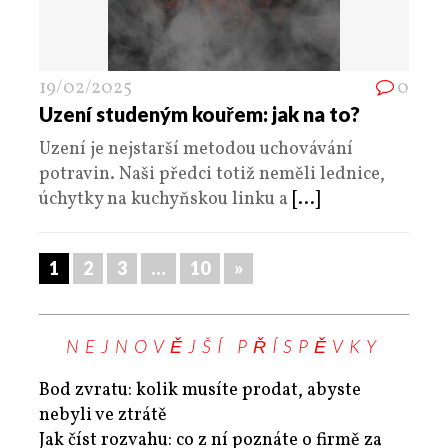
19/02/2025
0
Uzení studeným kouřem: jak na to?
Uzení je nejstarší metodou uchovávání
potravin. Naši předci totiž neměli lednice,
úchytky na kuchyňskou linku a
[...]
1
2
3
…
10
»
NEJNOVĚJŠÍ PŘÍSPĚVKY
Bod zvratu: kolik musíte prodat, abyste
nebyli ve ztrátě
Jak číst rozvahu: co z ní poznáte o firmě za