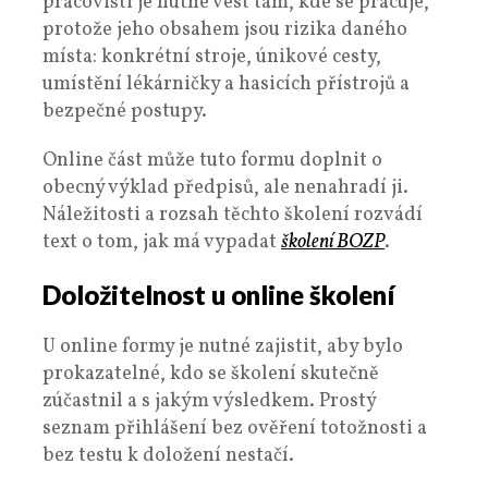
pracovišti je nutné vést tam, kde se pracuje,
protože jeho obsahem jsou rizika daného
místa: konkrétní stroje, únikové cesty,
umístění lékárničky a hasicích přístrojů a
bezpečné postupy.
Online část může tuto formu doplnit o
obecný výklad předpisů, ale nenahradí ji.
Náležitosti a rozsah těchto školení rozvádí
text o tom, jak má vypadat
školení BOZP
.
Doložitelnost u online školení
U online formy je nutné zajistit, aby bylo
prokazatelné, kdo se školení skutečně
zúčastnil a s jakým výsledkem. Prostý
seznam přihlášení bez ověření totožnosti a
bez testu k doložení nestačí.