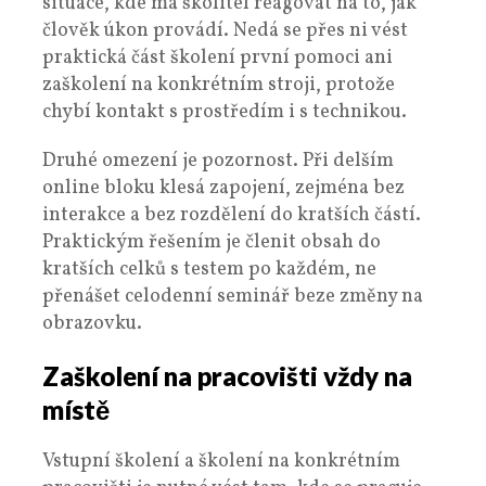
situace, kde má školitel reagovat na to, jak
člověk úkon provádí. Nedá se přes ni vést
praktická část školení první pomoci ani
zaškolení na konkrétním stroji, protože
chybí kontakt s prostředím i s technikou.
Druhé omezení je pozornost. Při delším
online bloku klesá zapojení, zejména bez
interakce a bez rozdělení do kratších částí.
Praktickým řešením je členit obsah do
kratších celků s testem po každém, ne
přenášet celodenní seminář beze změny na
obrazovku.
Zaškolení na pracovišti vždy na
místě
Vstupní školení a školení na konkrétním