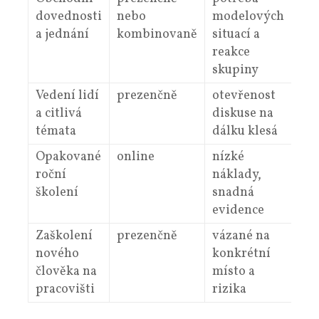
dovednosti
nebo
modelových
a jednání
kombinovaně
situací a
reakce
skupiny
Vedení lidí
prezenčně
otevřenost
a citlivá
diskuse na
témata
dálku klesá
Opakované
online
nízké
roční
náklady,
školení
snadná
evidence
Zaškolení
prezenčně
vázané na
nového
konkrétní
člověka na
místo a
pracovišti
rizika