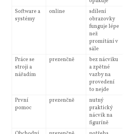
opakuje
Software a
online
sdílení
systémy
obrazovky
funguje lépe
než
promítání v
sále
Práce se
prezenčně
bez nácviku
stroji a
a zpětné
nářadím
vazby na
provedení
to nejde
První
prezenčně
nutný
pomoc
praktický
nácvik na
figuríně
Obchodní
prezenčně
potřeba