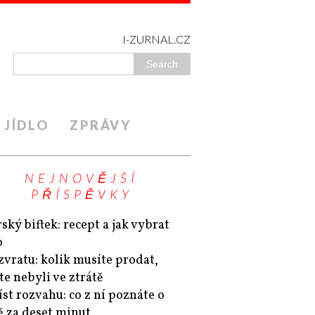
I-ZURNAL.CZ
JÍDLO
ZPRÁVY
NEJNOVĚJŠÍ
PŘÍSPĚVKY
ský biftek: recept a jak vybrat
o
zvratu: kolik musíte prodat,
te nebyli ve ztrátě
íst rozvahu: co z ní poznáte o
ě za deset minut