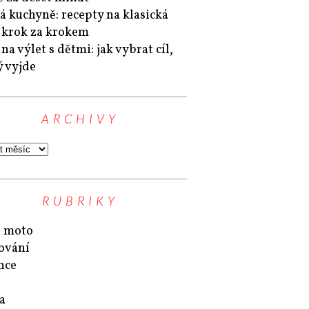
á kuchyně: recepty na klasická
a krok za krokem
na výlet s dětmi: jak vybrat cíl,
ý vyjde
ARCHIVY
RUBRIKY
 moto
ování
nce
a