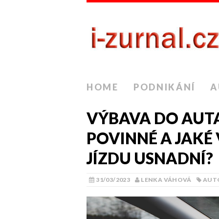
HOME
PODNIKÁNÍ
A
VÝBAVA DO AUTA
POVINNÉ A JAK
JÍZDU USNADNÍ?
31/03/2023
LENKA VÁHOVÁ
AUT