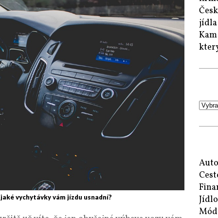
Česk
jídl
Kam 
kter
Auto
Cest
Fina
 jaké vychytávky vám jízdu usnadní?
Jídlo
Mód