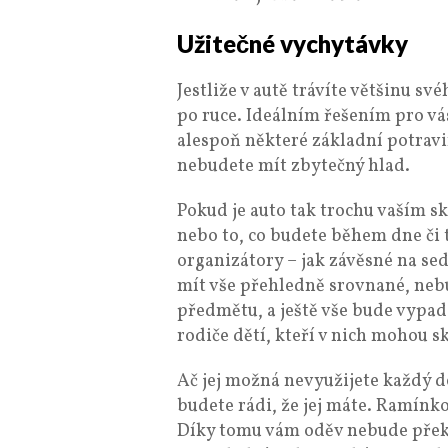
Užitečné vychytávky
Jestliže v autě trávíte většinu své
po ruce. Ideálním řešením pro vá
alespoň některé základní potravin
nebudete mít zbytečný hlad.
Pokud je auto tak trochu vaším s
nebo to, co budete během dne či 
organizátory – jak závěsné na sed
mít vše přehledně srovnané, neb
předmětu, a ještě vše bude vypada
rodiče dětí, kteří v nich mohou s
Ač jej možná nevyužijete každý de
budete rádi, že jej máte. Ramínko
Díky tomu vám oděv nebude překá