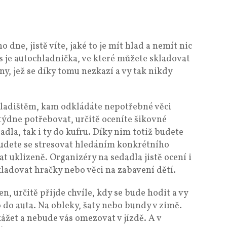
ho dne, jistě víte, jaké to je mít hlad a nemít nic
s je autochladnička, ve které můžete skladovat
y, jež se díky tomu nezkazí a vy tak nikdy
kladištěm, kam odkládáte nepotřebné věci
týdne potřebovat, určitě oceníte šikovné
adla, tak i ty do kufru. Díky nim totiž budete
udete se stresovat hledáním konkrétního
t uklizeně. Organizéry na sedadla jistě ocení i
kladovat hračky nebo věci na zabavení dětí.
n, určitě přijde chvíle, kdy se bude hodit a vy
 do auta. Na obleky, šaty nebo bundy v zimě.
žet a nebude vás omezovat v jízdě. A v