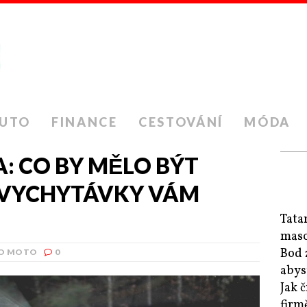
UTO
FINANCE
CESTOVÁNÍ
MÓDA
: CO BY MĚLO BÝT
É VYCHYTÁVKY VÁM
Tatar
mas
Bod 
O MOTO
0
abys
Jak č
firm