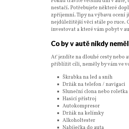
Pokud trávíte většinu dní v autě,
nestačí. Potřebujete některé dop
zpříjemní. Tipy na výbavu ocení ji
nejdůležitější věci stále po ruce. 
investovat a které vám pobyt v a
Co by v autě nikdy nemě
Ať jezdíte na dlouhé cesty nebo a
přiblížit cíli, neměly by vám ve v
Škrabka na led a sníh
Držák na telefon / navigaci
Sluneční clona nebo roletka
Hasicí přístroj
Autokompresor
Držák na kelímky
Alkoholtester
Nabíječka do auta