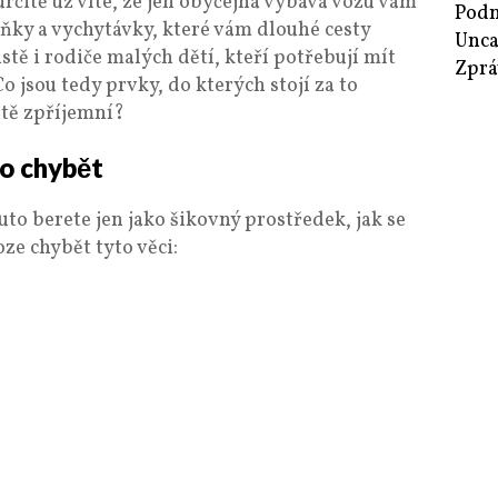
 určitě už víte, že jen obyčejná výbava vozu vám
Podn
lňky a vychytávky, které vám dlouhé cesty
Unca
stě i rodiče malých dětí, kteří potřebují mít
Zprá
Co jsou tedy prvky, do kterých stojí za to
utě zpříjemní?
lo chybět
uto berete jen jako šikovný prostředek, jak se
oze chybět tyto věci: