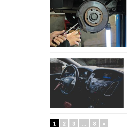
1
2
3
…
8
»