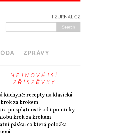
I-ZURNAL.CZ
ÓDA
ZPRÁVY
NEJNOVĚJŠÍ
PŘÍSPĚVKY
á kuchyně: recepty na klasická
a krok za krokem
ura po splatnosti: od upomínky
alobu krok za krokem
atní páska: co která položka
mená