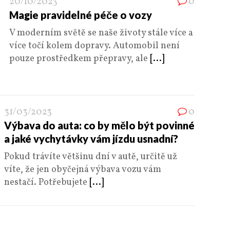
20/10/2023
0
Magie pravidelné péče o vozy
V moderním světě se naše životy stále více a
více točí kolem dopravy. Automobil není
pouze prostředkem přepravy, ale
[...]
31/03/2023
0
Výbava do auta: co by mělo být povinné
a jaké vychytávky vám jízdu usnadní?
Pokud trávíte většinu dní v autě, určitě už
víte, že jen obyčejná výbava vozu vám
nestačí. Potřebujete
[...]