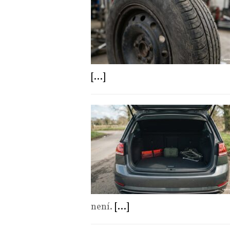
[...]
není.
[...]