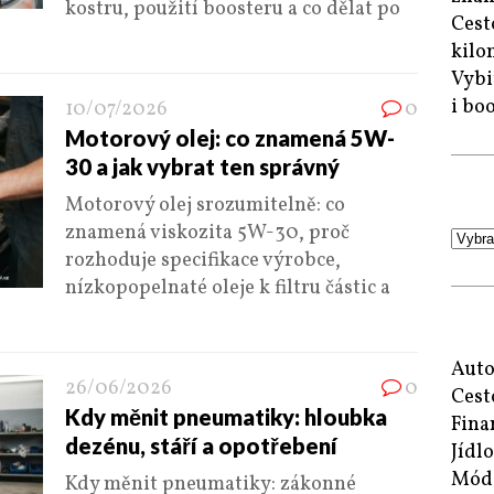
kostru, použití boosteru a co dělat po
Cest
kilo
Vybi
i bo
10/07/2026
0
Motorový olej: co znamená 5W-
30 a jak vybrat ten správný
Motorový olej srozumitelně: co
znamená viskozita 5W-30, proč
rozhoduje specifikace výrobce,
nízkopopelnaté oleje k filtru částic a
Auto
26/06/2026
0
Cest
Kdy měnit pneumatiky: hloubka
Fina
dezénu, stáří a opotřebení
Jídlo
Mód
Kdy měnit pneumatiky: zákonné