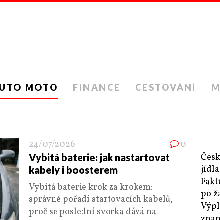
UTO MOTO
FINANCE
CESTOVÁNÍ
M
24/07/2026
0
Vybitá baterie: jak nastartovat
Česk
jídl
kabely i boosterem
Fakt
Vybitá baterie krok za krokem:
po ž
správné pořadí startovacích kabelů,
Výpl
proč se poslední svorka dává na
zna