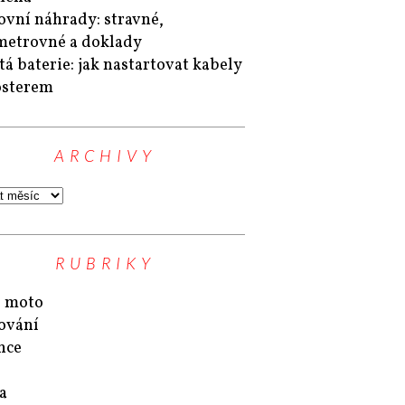
ovní náhrady: stravné,
metrovné a doklady
tá baterie: jak nastartovat kabely
osterem
ARCHIVY
RUBRIKY
 moto
ování
nce
a