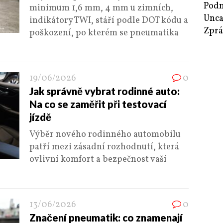
Podn
minimum 1,6 mm, 4 mm u zimních,
Unca
indikátory TWI, stáří podle DOT kódu a
Zprá
poškození, po kterém se pneumatika
19/06/2026
0
Jak správně vybrat rodinné auto:
Na co se zaměřit při testovací
jízdě
Výběr nového rodinného automobilu
patří mezi zásadní rozhodnutí, která
ovlivní komfort a bezpečnost vaší
13/06/2026
0
Značení pneumatik: co znamenají