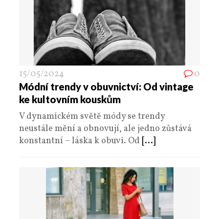
15/05/2024
0
Módní trendy v obuvnictví: Od vintage
ke kultovním kouskům
V dynamickém světě módy se trendy
neustále mění a obnovují, ale jedno zůstává
konstantní – láska k obuvi. Od
[...]