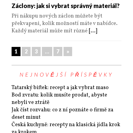
Záclony: jak si vybrat správný materiál?
Při nákupu nových záclon můžete být
překvapeni, kolik možností máte v nabídce.
Každý materiál může mít různé
[...]
1
2
3
…
7
»
NEJNOVĚJŠÍ PŘÍSPĚVKY
Tatarský biftek: recept a jak vybrat maso
Bod zvratu: kolik musíte prodat, abyste
nebyli ve ztrátě
Jak číst rozvahu: co z ní poznáte o firmě za
deset minut
Česká kuchyně: recepty na klasická jídla krok
za krokem