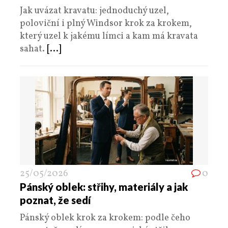
Jak uvázat kravatu: jednoduchý uzel,
poloviční i plný Windsor krok za krokem,
který uzel k jakému límci a kam má kravata
sahat.
[...]
25/05/2026
0
Pánský oblek: střihy, materiály a jak
poznat, že sedí
Pánský oblek krok za krokem: podle čeho