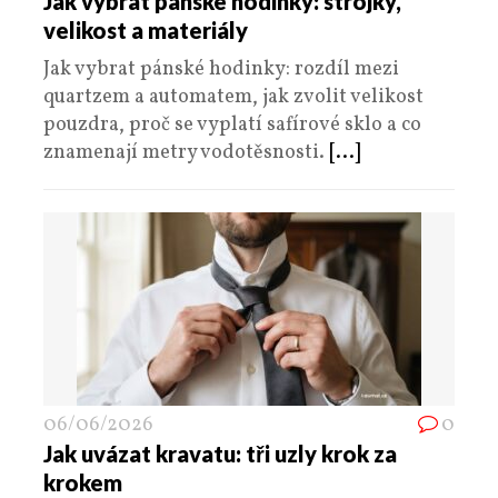
Jak vybrat pánské hodinky: strojky,
velikost a materiály
Jak vybrat pánské hodinky: rozdíl mezi
quartzem a automatem, jak zvolit velikost
pouzdra, proč se vyplatí safírové sklo a co
znamenají metry vodotěsnosti.
[...]
06/06/2026
0
Jak uvázat kravatu: tři uzly krok za
krokem