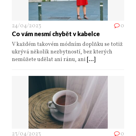
24/04/2023
0
Co vám nesmí chybět v kabelce
V každém takovém módním doplňku se totiž
ukrývá několik nezbytností, bez kterých
nemůžete udělat ani ránu, ani
[...]
23/04/2023
0