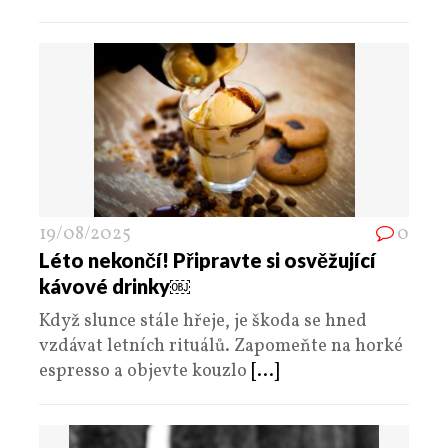
19/08/2025
0
Léto nekončí! Připravte si osvěžující
kávové drinky￼
Když slunce stále hřeje, je škoda se hned
vzdávat letních rituálů. Zapomeňte na horké
espresso a objevte kouzlo
[...]