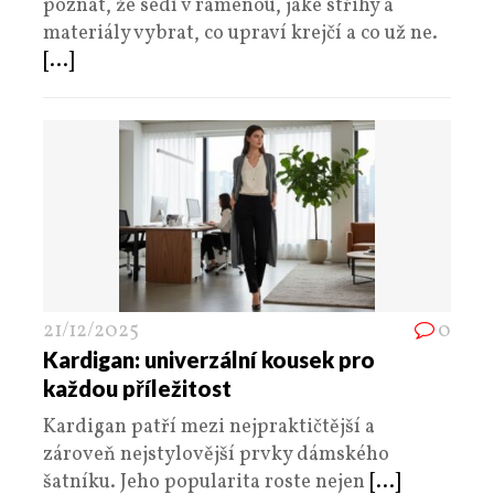
poznat, že sedí v ramenou, jaké střihy a
materiály vybrat, co upraví krejčí a co už ne.
[...]
21/12/2025
0
Kardigan: univerzální kousek pro
každou příležitost
Kardigan patří mezi nejpraktičtější a
zároveň nejstylovější prvky dámského
šatníku. Jeho popularita roste nejen
[...]