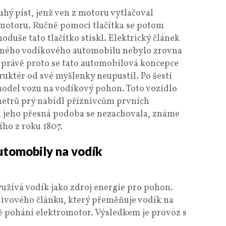
hý píst, jenž ven z motoru vytlačoval
 motoru. Ručně pomocí tlačítka se potom
oduše tato tlačítko stiskl. Elektrický článek
ávného vodíkového automobilu nebylo zrovna
právě proto se tato automobilová koncepce
ruktér od své myšlenky neupustil. Po šesti
 model vozu na vodíkový pohon. Toto vozidlo
t metrů prý nabídl příznivcům prvních
 jeho přesná podoba se nezachovala, známe
ho z roku 1807.
utomobily na vodík
yužívá vodík jako zdroj energie pro pohon.
alivového článku, který přeměňuje vodík na
ně pohání elektromotor. Výsledkem je provoz s
.