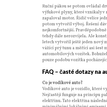
Ruční pákou se potom ovládal dru
výfukové plyny, které vznikaly v
zapaloval motor. Řidič velice jedn
potom vytvořil výboj. Řešení d
nejkomfortnější. Pravděpodobně 
tehdy dále nerozvíjela. Ale konst
letech vytvořil ještě jeden nový
vážící prý tunu a měřící asi šes
automobilových vozítek. Bohužel
pouze podobu vozítka pocházející
FAQ – časté dotazy na a
Co je vodíkové auto?
Vodíkové auto je vozidlo, které v
Nejčastěji funguje na principu p
elektřinu. Tato elektřina násled
minimálními lokálními emisemi