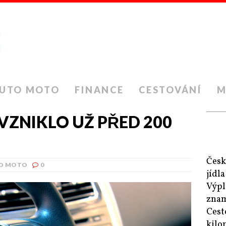
UTO MOTO
FINANCE
CESTOVÁNÍ
M
VZNIKLO UŽ PŘED 200
Česk
O MOTO
0
jídl
Výpl
zna
Cest
kilo