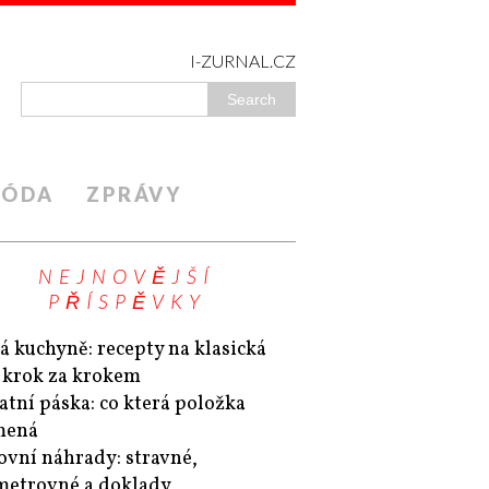
I-ZURNAL.CZ
ÓDA
ZPRÁVY
NEJNOVĚJŠÍ
PŘÍSPĚVKY
á kuchyně: recepty na klasická
a krok za krokem
atní páska: co která položka
mená
ovní náhrady: stravné,
metrovné a doklady