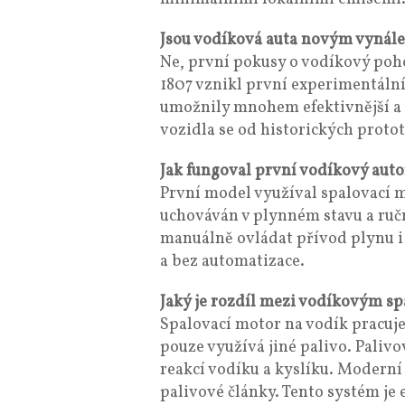
Jsou vodíková auta novým vynál
Ne, první pokusy o vodíkový pohon
1807 vznikl první experimentální
umožnily mnohem efektivnější a b
vozidla se od historických protot
Jak fungoval první vodíkový aut
První model využíval spalovací 
uchováván v plynném stavu a ruč
manuálně ovládat přívod plynu i
a bez automatizace.
Jaký je rozdíl mezi vodíkovým 
Spalovací motor na vodík pracuj
pouze využívá jiné palivo. Paliv
reakcí vodíku a kyslíku. Moderní
palivové články. Tento systém je e