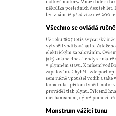
naftové motory. Mnozí lidé si tak
několika posledních desítek let.
byl znám už před více než 200 le
Všechno se ovládá ručně
Už roku 1807 totiž švýcarský inž
vytvořil vodíkové auto. Založen
elektrickým zapalováním. Ovšem 
jaký známe dnes. Tehdy se nádrž 
v plynném stavu. K mísení vodík
zapalování. Chyběla zde pochopit
sem ručně vpouštěl vodík a také 
Konstrukci přitom tvořil motor 
prováděl tlak plynu. Přičemž hn
mechanismem, nýbrž pomocí hř
Monstrum vážící tunu