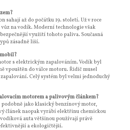
ezem?
 sahají až do počátku 19. století. Už v roce
 vůz na vodík. Moderní technologie však
ezpečnější využití tohoto paliva. Současná
ypů zásadně liší.
omobil?
motor s elektrickým zapalováním. Vodík byl
ně vpouštěn do válce motoru. Řidič musel
 zapalování. Celý systém byl velmi jednoduchý
spalovacím motorem a palivovým článkem?
e podobně jako klasický benzínový motor,
ový článek naopak vyrábí elektřinu chemickou
 vodíková auta většinou používají právě
fektivnější a ekologičtější.