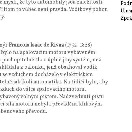
é myslí, že tyto automobily jsou záležitostí
Podn
 Přitom to vůbec není pravda. Vodíkový pohon
Unca
ty.
Zprá
enýr
Francois Isaac de Rivaz
(1752–1828)
o bylo na spalovacím motoru vybaveném
pochopitelně šlo o úplně jiný systém, než
skládala z balonku, jenž obsahoval vodík
u se vzduchem docházelo v elektrickém
elně jakákoli automatika. Na řidiči bylo, aby
vzduch do válce spalovacího motoru.
vybavený volným pístem. Nadzvednutí pístu
ací síla motoru nebyla převáděna klikovým
ebenového převodu.