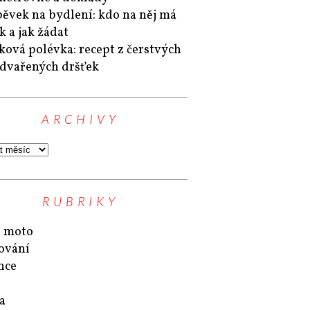
pěvek na bydlení: kdo na něj má
k a jak žádat
ková polévka: recept z čerstvých
edvařených dršťek
ARCHIVY
RUBRIKY
 moto
ování
nce
a