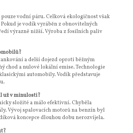
pouze vodní páru. Celková ekologičnost však
 Pokud je vodík vyráběn z obnovitelných
ředí výrazně nižší. Výroba z fosilních paliv
tomobilů?
tankování a delší dojezd oproti běžným
hý chod a nulové lokální emise. Technologie
klasickými automobily. Vodík představuje
u.
l už v minulosti?
icky složité a málo efektivní. Chyběla
ály. Vývoj spalovacích motorů na benzín byl
vodíková koncepce dlouhou dobu nerozvíjela.
ut?