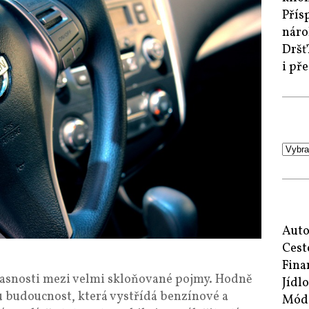
Přís
náro
Dršť
i př
Auto
Cest
Fina
časnosti mezi velmi skloňované pojmy. Hodně
Jídlo
u budoucnost, která vystřídá benzínové a
Mód