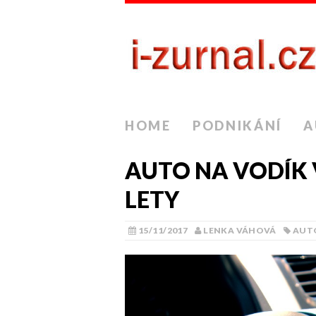
HOME
PODNIKÁNÍ
A
AUTO NA VODÍK 
LETY
15/11/2017
LENKA VÁHOVÁ
AUT