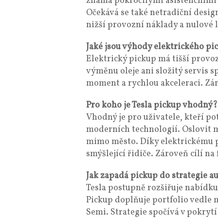
známá pokročilými asistenčními
Očekává se také netradiční desig
nižší provozní náklady a nulové 
Jaké jsou výhody elektrického p
Elektrický pickup má tišší provo
výměnu oleje ani složitý servis 
moment a rychlou akceleraci. Zár
Pro koho je Tesla pickup vhodný?
Vhodný je pro uživatele, kteří p
moderních technologií. Oslovit m
mimo město. Díky elektrickému p
smýšlející řidiče. Zároveň cílí na
Jak zapadá pickup do strategie a
Tesla postupně rozšiřuje nabídk
Pickup doplňuje portfolio vedle 
Semi. Strategie spočívá v pokryt