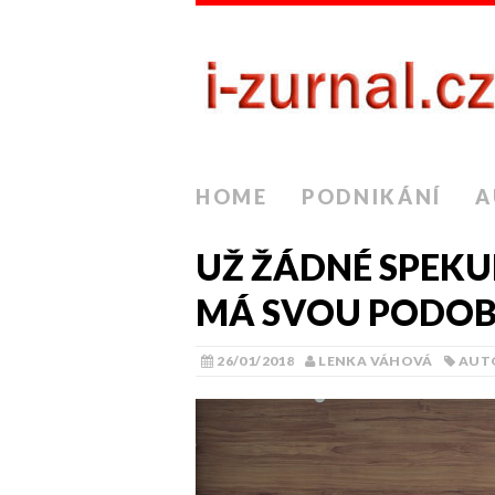
HOME
PODNIKÁNÍ
A
UŽ ŽÁDNÉ SPEKU
MÁ SVOU PODOB
26/01/2018
LENKA VÁHOVÁ
AUT