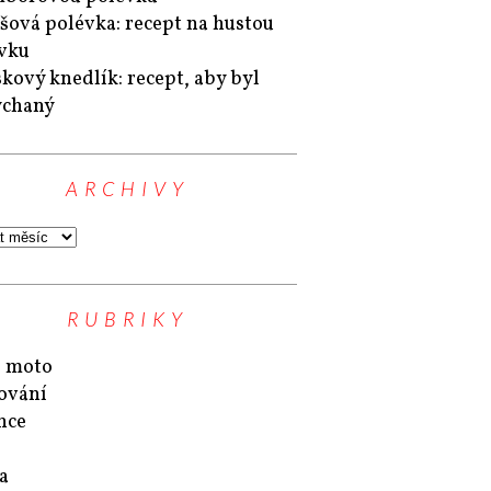
šová polévka: recept na hustou
vku
kový knedlík: recept, aby byl
ýchaný
ARCHIVY
RUBRIKY
 moto
ování
nce
a