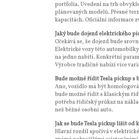
portfolia. Uvedení na trh obvykl
plánovaných modelů. Přesné term
kapacitách. Oficiální informace z
Jaký bude dojezd elektrického pi
Očekává se, že dojezd bude srovn
Elektrické vozy této automobilky
na jedno nabití. Konkrétní parame
Výrobce tradičně nabízí více var
Bude možné řídit Tesla pickup 
Ano, vozidlo má být homologován
bude možné řídit s klasickým ři
potřeba řidičský průkaz na nákla
než běžné osobní auto.
Jak se bude Tesla pickup lišit od
Hlavní rozdíl spočívá v elektric