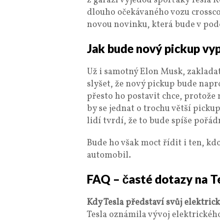
z garáží vyjedou sporťáky Tesla 
dlouho očekávaného vozu crossco
novou novinku, která bude v po
Jak bude nový pickup vy
Už i samotný Elon Musk, zakladate
slyšet, že nový pickup bude napro
přesto ho postavit chce, protož
by se jednat o trochu větší pick
lidí tvrdí, že to bude spíše pořá
Bude ho však moct řídit i ten, kd
automobil.
FAQ – časté dotazy na T
Kdy Tesla představí svůj elektric
Tesla oznámila vývoj elektrického