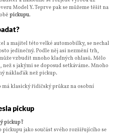
Roadster a následně se rozjede výroba už
veru Model Y. Teprve pak se můžeme těšit na
době
pickupu
.
padat?
l a majitel této velké automobilky, se nechal
sto jedinečný. Podle něj asi nezmění trh,
e může vzbudit mnoho kladných ohlasů. Mělo
up, než s jakými se doposud setkáváme. Mnoho
dný náklaďák než pickup.
o má klasický řidičský průkaz na osobní
esla pickup
ký pickup?
 pickupu jako součást svého rozšiřujícího se