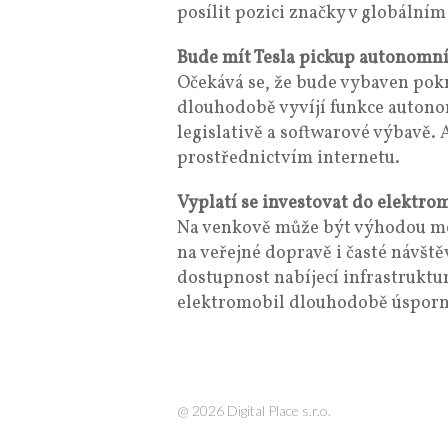
posílit pozici značky v globálním
Bude mít Tesla pickup autonomní
Očekává se, že bude vybaven pokr
dlouhodobě vyvíjí funkce autono
legislativě a softwarové výbavě.
prostřednictvím internetu.
Vyplatí se investovat do elektr
Na venkově může být výhodou mo
na veřejné dopravě i časté návštěv
dostupnost nabíjecí infrastruktu
elektromobil dlouhodobě úsporné
@ 2026 Digital Place s.r.o.