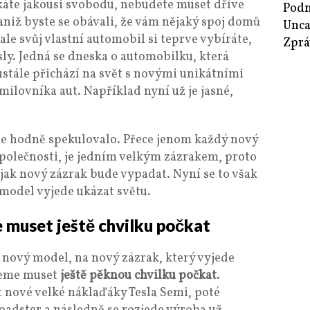
áte jakousi svobodu, nebudete muset dříve
Podn
 aniž byste se obávali, že vám nějaký spoj domů
Unca
ale svůj vlastní automobil si teprve vybíráte,
Zprá
ly. Jedná se dneska o automobilku, která
ustále přichází na svět s novými unikátními
ilovníka aut. Například nyní už je jasné,
 se hodně spekulovalo. Přece jenom každý nový
 společnosti, je jedním velkým zázrakem, proto
jak nový zázrak bude vypadat. Nyní se to však
 model vyjede ukázat světu.
 muset ještě chvilku počkat
a nový model, na nový zázrak, který vyjede
udeme muset
ještě pěknou chvilku počkat
.
t nové velké náklaďáky Tesla Semi, poté