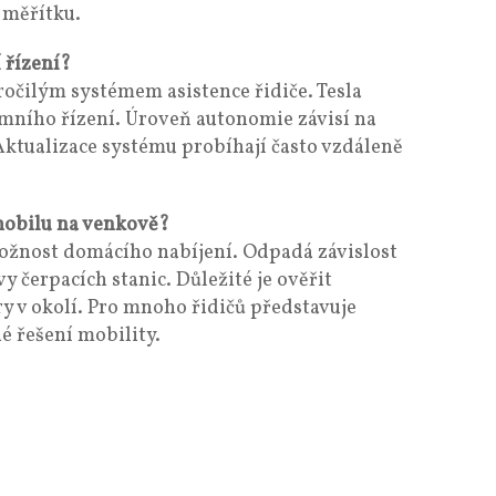
 měřítku.
 řízení?
očilým systémem asistence řidiče. Tesla
mního řízení. Úroveň autonomie závisí na
 Aktualizace systému probíhají často vzdáleně
omobilu na venkově?
žnost domácího nabíjení. Odpadá závislost
y čerpacích stanic. Důležité je ověřit
ry v okolí. Pro mnoho řidičů představuje
 řešení mobility.