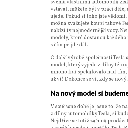
svému vlastnímu automobilu získ
vstávat, můžete být v práci déle,
ujede. Pokud si toho jste vědomi, 
možná zvažujete koupi takové Tes
nabízí ty nejmodernější vozy. Ne
modely, které dostanou každého m
s čím přijde dál.
O další výrobě společnosti Tesla
model, který vyjede z dílny této
mnoho lidí spekulovalo nad tím, 
už ví! Dokonce se ví, kdy se nový
Na nový model si budeme
V současné době je jasné to, že n
z dílny automobilky Tesla, si b
Nejdříve se totiž začnou prodáva