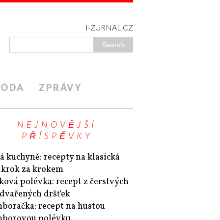
I-ZURNAL.CZ
ÓDA
ZPRÁVY
NEJNOVĚJŠÍ
PŘÍSPĚVKY
á kuchyně: recepty na klasická
a krok za krokem
ková polévka: recept z čerstvých
edvařených dršťek
boračka: recept na hustou
borovou polévku