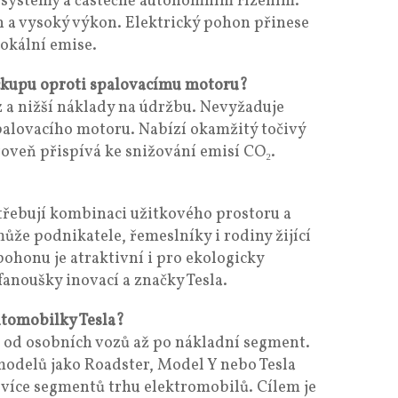
 systémy a částečně autonomním řízením.
n a vysoký výkon. Elektrický pohon přinese
lokální emise.
ickupu oproti spalovacímu motoru?
z a nižší náklady na údržbu. Nevyžaduje
spalovacího motoru. Nabízí okamžitý točivý
oveň přispívá ke snižování emisí CO₂.
otřebují kombinaci užitkového prostoru a
ůže podnikatele, řemeslníky i rodiny žijící
ohonu je atraktivní i pro ekologicky
 fanoušky inovací a značky Tesla.
utomobilky Tesla?
u od osobních vozů až po nákladní segment.
modelů jako Roadster, Model Y nebo Tesla
í více segmentů trhu elektromobilů. Cílem je