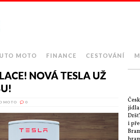
UTO MOTO
FINANCE
CESTOVÁNÍ
M
LACE! NOVÁ TESLA UŽ
U!
Česk
O MOTO
0
jídl
Dršť
i př
Bram
bram