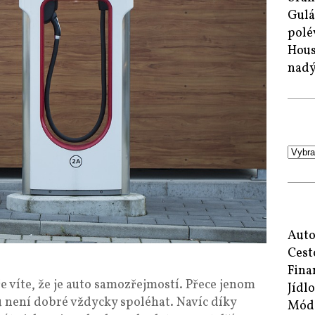
Gulá
polé
Hous
nad
Auto
Cest
Fina
e víte, že je auto samozřejmostí. Přece jenom
Jídlo
není dobré vždycky spoléhat. Navíc díky
Mód