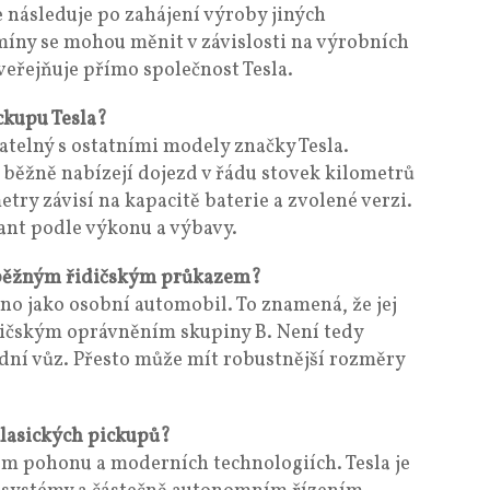
e následuje po zahájení výroby jiných
íny se mohou měnit v závislosti na výrobních
veřejňuje přímo společnost Tesla.
ckupu Tesla?
atelný s ostatními modely značky Tesla.
 běžně nabízejí dojezd v řádu stovek kilometrů
try závisí na kapacitě baterie a zvolené verzi.
iant podle výkonu a výbavy.
s běžným řidičským průkazem?
o jako osobní automobil. To znamená, že jej
dičským oprávněním skupiny B. Není tedy
dní vůz. Přesto může mít robustnější rozměry
 klasických pickupů?
kém pohonu a moderních technologiích. Tesla je