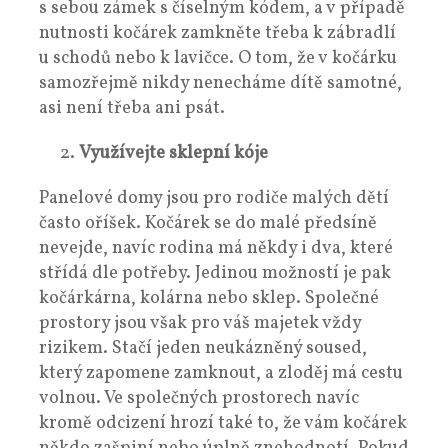
s sebou zámek s číselným kódem, a v případě
nutnosti kočárek zamkněte třeba k zábradlí
u schodů nebo k lavičce. O tom, že v kočárku
samozřejmě nikdy nenecháme dítě samotné,
asi není třeba ani psát.
Využívejte sklepní kóje
Panelové domy jsou pro rodiče malých dětí
často oříšek. Kočárek se do malé předsíně
nevejde, navíc rodina má někdy i dva, které
střídá dle potřeby. Jedinou možností je pak
kočárkárna, kolárna nebo sklep. Společné
prostory jsou však pro váš majetek vždy
rizikem. Stačí jeden neukázněný soused,
který zapomene zamknout, a zloděj má cestu
volnou. Ve společných prostorech navíc
kromě odcizení hrozí také to, že vám kočárek