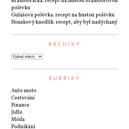
Bramboračka: recept na hustou bramborovou
polévku
Gulášová polévka: recept na hustou polévku
Houskový knedlík: recept, aby byl nadýchaný
ARCHIVY
RUBRIKY
Auto moto
Cestování
Finance
Jídlo
Móda
Podnikání