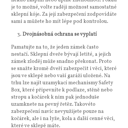
někdo zašpiní nebo úplně znehodnotí. Pokud
je to možné, volte raději možnost samostatné
sklepní kóje. Za její zabezpečení zodpovídáte
sami a můžete ho mít lépe pod kontrolou.
Dvojnásobná ochrana se vyplatí
Pamatujte na to, že jeden zámek často
nestačí. Sklepní dveře bývají letité, a jejich
zámek zloděj může snadno překonat. Proto
se snažte kromě dveří zabezpečit i věci, které
jsou ve sklepě nebo vaší garáži uložené. Na
trhu lze najít uzamykací mechanismy Safety
Box, které připevníte k podlaze, stěně nebo
stropu a kočárek k nim pak jednoduše
uzamknete na pevný řetěz. Takovéto
zabezpečení navíc nevyužijete pouze na
kočárek, ale i na lyže, kola a další cenné věci,
které ve sklepě máte.