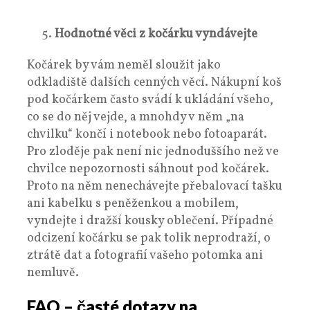
Hodnotné věci z kočárku vyndávejte
Kočárek by vám neměl sloužit jako
odkladiště dalších cenných věcí. Nákupní koš
pod kočárkem často svádí k ukládání všeho,
co se do něj vejde, a mnohdy v něm „na
chvilku“ končí i notebook nebo fotoaparát.
Pro zloděje pak není nic jednoduššího než ve
chvilce nepozornosti sáhnout pod kočárek.
Proto na něm nenechávejte přebalovací tašku
ani kabelku s peněženkou a mobilem,
vyndejte i dražší kousky oblečení. Případné
odcizení kočárku se pak tolik neprodraží, o
ztrátě dat a fotografií vašeho potomka ani
nemluvě.
FAQ – časté dotazy na