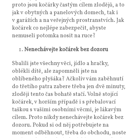
proto jsou kočárky častým cílem zlodějů, a to
jak v obytných a panelových domech, tak i
v garážích a na veřejných prostranstvích. Jak
kočárek co nejlépe zabezpečit, abyste
nemuseli potomka nosit na ruce?
Nenechávejte kočárek bez dozoru
Sbalili jste všechny věci, jídlo a hračky,
oblékli dítě, ale zapomněli jste na
oblíbeného plyšáka? Ačkoliv vám zaběhnutí
do třetího patra zabere třeba jen dvě minuty,
zloději tento čas bohatě stačí. Volně stojící
kočárek, v horším případě i s přebalovací
taškou s vašimi osobními věcmi, je lákavým
cílem. Proto nikdy nenechávejte kočárek bez
dozoru. Pokud si od něj potřebujete na
moment odběhnout, třeba do obchodu, noste