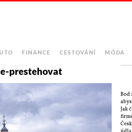
UTO
FINANCE
CESTOVÁNÍ
MÓDA
e-prestehovat
Bod 
abys
Jak č
firm
Česk
jídl