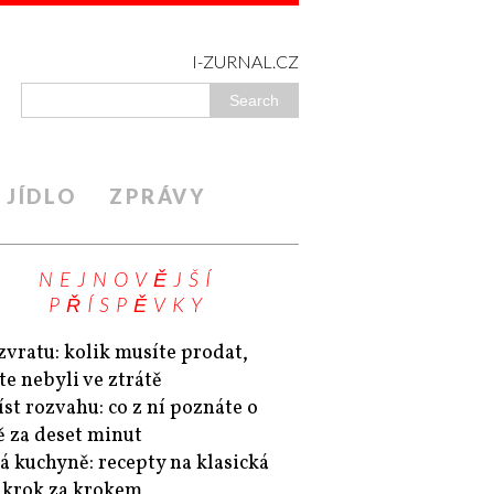
I-ZURNAL.CZ
JÍDLO
ZPRÁVY
NEJNOVĚJŠÍ
PŘÍSPĚVKY
zvratu: kolik musíte prodat,
te nebyli ve ztrátě
íst rozvahu: co z ní poznáte o
ě za deset minut
á kuchyně: recepty na klasická
a krok za krokem