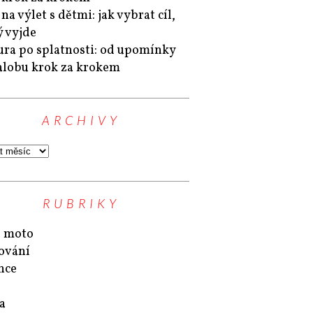
na výlet s dětmi: jak vybrat cíl,
ý vyjde
ura po splatnosti: od upomínky
alobu krok za krokem
ARCHIVY
RUBRIKY
 moto
ování
nce
a