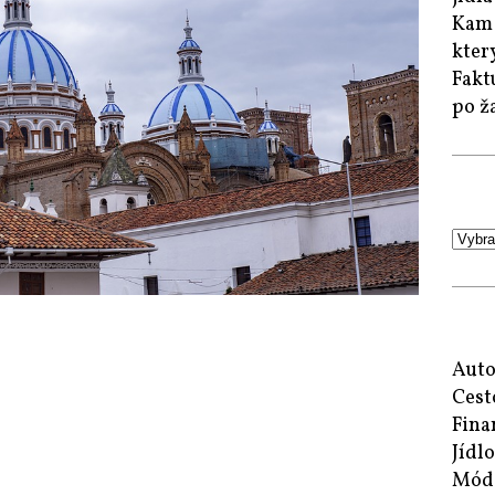
Kam 
kter
Fakt
po ž
Auto
Cest
Fina
Jídlo
Mód